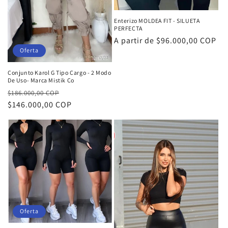
Enterizo MOLDEA FIT - SILUETA
PERFECTA
Precio
A partir de $96.000,00 COP
Oferta
habitual
Conjunto Karol G Tipo Cargo - 2 Modo
De Uso- Marca Mistik Co
Precio
Precio
$186.000,00 COP
habitual
$146.000,00 COP
de
oferta
Oferta