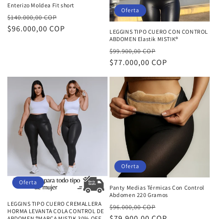
Enterizo Moldea Fit short
Oferta
Precio
Precio
$140.000,00 COP
habitual
$96.000,00 COP
de
LEGGINS TIPO CUERO CON CONTROL
ABDOMEN Elastik MISTIK®
oferta
Precio
Precio
$99.900,00 COP
habitual
$77.000,00 COP
de
oferta
Oferta
Oferta
Panty Medias Térmicas Con Control
Abdomen 220 Gramos
LEGGINS TIPO CUERO CREMALLERA
Precio
Precio
$96.000,00 COP
HORMA LEVANTA COLA CONTROL DE
habitual
$79.900,00 COP
de
ABDOMEN ®MARCA MISTIK 30% OFF