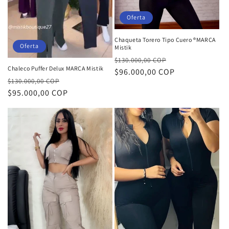
Oferta
Chaqueta Torero Tipo Cuero ®MARCA
Oferta
Mistik
Precio
Precio
$130.000,00 COP
Chaleco Puffer Delux MARCA Mistik
habitual
$96.000,00 COP
de
Precio
Precio
$130.000,00 COP
oferta
habitual
$95.000,00 COP
de
oferta