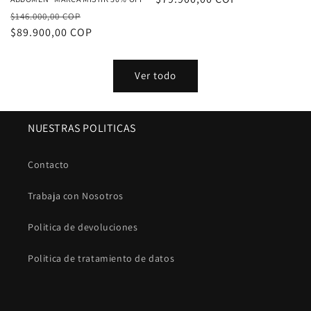
Precio
Precio
oferta
$146.000,00 COP
habitual
$89.900,00 COP
de
oferta
Ver todo
NUESTRAS POLITICAS
Contacto
Trabaja con Nosotros
Politica de devoluciones
Politica de tratamiento de datos