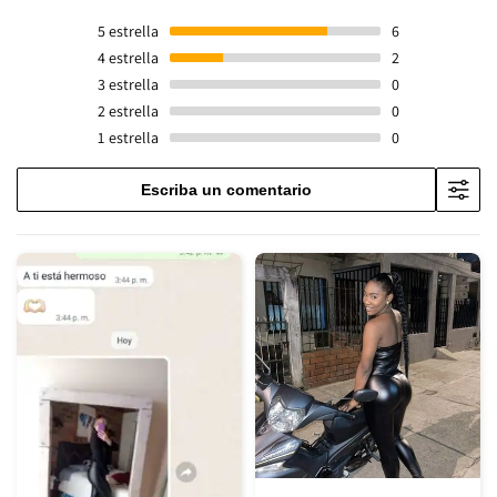
5
estrella
6
4
estrella
2
3
estrella
0
2
estrella
0
1
estrella
0
Escriba un comentario