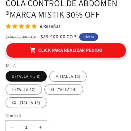
COLA CONTROL DE ABDOMEN
®MARCA MISTIK 30% OFF
8 Reseñas
Precio
Precio
$89.900,00 COP
$146.000,00 COP
Oferta
habitual
de
CLICK PARA REALIZAR PEDIDO
oferta
TALLA
S (TALLA 4 a 8)
M (TALLA 10)
L (TALLA 12)
XL (TALLA 14)
XXL (TALLA 16)
Cantidad
Reducir
Aumentar