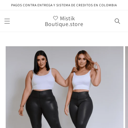
Ir
PAGOS CONTRA ENTREGA Y SISTEMA DE CREDITOS EN COLOMBIA
directamente
al contenido
🤍 Mistik
Boutique.store
Ir
directamente
a la
información
del producto